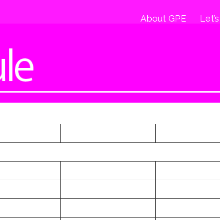
About GPE
Let’s
W
T
F
5
6
7
12
13
14
19
20
21